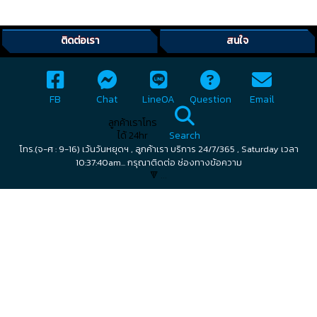
ติดต่อเรา
สนใจ
FB
Chat
LineOA
Question
Email
ลูกค้าเราโทร
ได้ 24hr
Search
โทร.(จ-ศ : 9-16) เว้นวันหยุดฯ , ลูกค้าเรา บริการ 24/7/365 , Saturday เวลา
10:37:40am... กรุณาติดต่อ ช่องทางข้อความ
🔻 ...