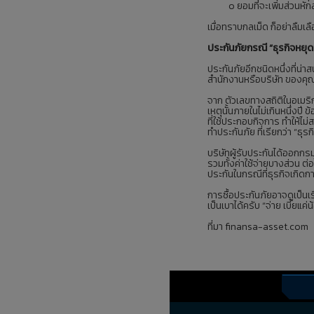
o ยอมที่จะเพิ่มส่วนหักลดส
เมื่อทราบกลเม็ด ก็อย่าลืมเล
ประกันภัยกรณี “ธุรกิจหยุด
ประกันภัยอีกชนิดหนึ่งที่น่า
สำนักงานหรือบริษัท ของคุ
จาก ตัวเลขทางสถิติในอเมริก
เหตุนั้นภายในไม่เกินหนึ่งปี 
ที่ใช้ประกอบกิจการ ทำให้ไม่
ทำประกันภัย ที่เรียกว่า “ธุร
บริษัทผู้รับประกันได้ออกกรม
รวมทั้งค่าใช้จ่ายบางส่วน ต
ประกันในกรณีที่ธุรกิจเกิดก
การซื้อประกันภัยอาจดูเป็นเร
เป็นเบาได้ครับ “จ่าย เบี้ยแค่
ที่มา finansa-asset.com