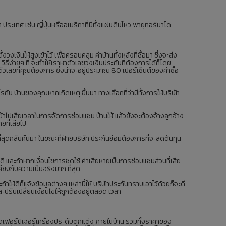
ระเทศ เช่น ญี่ปุ่นหรืออเมริกาที่มีทั้งแผ่นดินไหว พายุทอร์นาโด
ินให้สูงเข้าไว้ เพื่อครอบคลุม ค่าบ้านทั้งหลังที่ซื้อมา ซึ่งจะส่ง
ิธีง่ายๆ ที่ จะทำให้เราหาตัวเลขวงเงินประกันที่ต้องการได้ก็โดย
เลขที่คุณต้องการ ซึ่งน่าจะอยู่ประมาณ 80 เปอร์เซ็นต์ของค่าซื้อ
กับ บ้านของคุณหากเกิดเหตุ ขึ้นมา ทางเลือกที่ว่ามีทั้งการให้บริษัท
ข้าไปเสียเวลาในการจัดการซ่อมแซม บ้านให้ แล้วยังจะต้องจ้างลูกจ้าง
ยที่เสียไป
ที่สุดกลับคืนมา ในขณะที่ฝ่ายบริษัท ประกันย่อมต้องการที่จะลดต้นทุน
ดี และถ้าหากเงื่อนไขการชดใช้ ค่าเสียหายเป็นการซ่อมแซมส่วนที่เสีย
คียงกับความเป็นจริงมาก ที่สุด
ห้ดีก็แจ้งข้อมูลต่างๆ เหล่านี้ให้ บริษัทประกันทราบเอาไว้ด้วยก็จะดี
ละปรับเปลี่ยนเงื่อนไขให้ถูกต้องอยู่ตลอด เวลา
ียดเฟอร์นิเจอร์เครื่องประดับตกแต่ง ภายในบ้าน รวมทั้งราคาของ