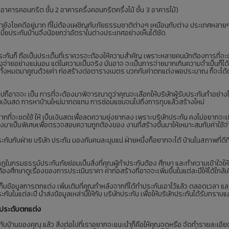
 1 อาคารคอนกรีต ชั้น 2 อาคารครึ่งคอนกรีตครึ่งไม้ ชั้น 3 อาคารไม้)
่ายังโชคดีอยู่มาก ที่ไม่ต้องเผชิญกับภัยธรรมชาติต่างๆ เหมือนกับต่าง ประเทศหลายๆ ป
เบี้ยประกันบ้านจึงน้อยกว่าอัตราในต่างประเทศอย่างเห็นได้ชัด
ันก็ ถือเป็นประเด็นที่เราควรจะต้องให้ความสำคัญ เพราะหลายคนมักต้องการที่จะตั้งวงเง
้องจ่ายอย่างแน่นอน แต่ในความเป็นจริง มันอาจ จะเป็นการจ่ายมากเกินความจำเป็นก็ได้ ว
นทั้งหมดมาคูณด้วยค่า ก่อสร้างต่อตารางเมตร บวกกับค่าตกแต่งพอประมาณ ก็จะได้ตัว
อไปก็อาจจะ เป็น การที่จะต้องมาพิจารณาดูว่าคุณจะเลือกให้บริษัทผู้รับประกันทำอย่างไร
ป็นเงินสด การหาบ้านใหม่มาทดแทน การซ่อมแซมจนไปถึงการทุบแล้วสร้างใหม่
ากที่จะชดใช้ ให้ เป็นเงินสดเพื่อลดความยุ่งยากลง เพราะบริษัทประกัน คงไม่อยากจะเ
ร้างมาเป็นพิเศษเพื่อตรวจสอบความถูกต้องของ งานที่สร้างขึ้นมาให้เหมาะสมกับค่าใช้จ่า
ระกันกับฝ่าย บริษัท ประกัน มองกันคนละมุมแน่ ฝ่ายหนึ่งก็อยากจะได้ บ้านในสภาพที่ดี
กฏในกรมธรรม์ประกันภัยย่อมเป็นสิ่งที่คุณผู้ทำประกันต้อง ศึกษา และทำความเข้าใจให้
้องศึกษาดูเรื่องของการประเมินราคา ค่าก่อสร้างที่อาจจะเพิ่มขึ้นในแต่ละปีให้ได้ใกล้เ
ข้อมูลการตกแต่ง เพิ่มเติมที่คุณทำหลังจากที่ได้ทำประกันเอาไว้แล้ว ตลอดเวลา และถ้าใ
กันในแต่ละปี นำส่งข้อมูลเหล่านี้ให้กับ บริษัทประกัน เพื่อให้บริษัทประกันได้รับทราบแ
องประดับตกแต่ง
้กับบ้านของคุณ แล้ว สิ่งต่อไปที่เราอยากจะแนะนำก็คือให้คุณจดหรือ จัดทำรายละเอ