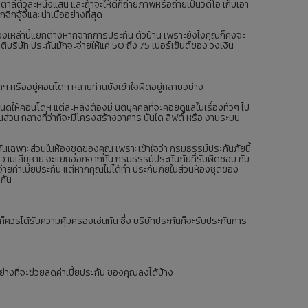
ิตาลีตัวละหนึ่งแสน และถ้าจะให้ดีก็ถ่ายภาพหรือถ่ายเป็นวิดีโอ เก็บเอา
กจู้จี้และน่าเบื่ออย่างที่สุด
เหล่านี้แยกต่างหากจากการประกัน ตัวบ้าน เพราะยังไงคุณก็คงจะ
ติบริษัท ประกันมักจะจ่ายให้แค่ 50 ถึง 75 เปอร์เซ็นต์ของ วงเงิน
นโดฯ หรืออยู่คอนโดฯ หลายท่านยังเข้าใจผิดอยู่หลายอย่าง
ำหนดให้คอนโดฯ แต่ละหลังต้องมี นิติบุคคลที่จะคอยดูแลในเรื่องทั่วๆ ไป
นส่วน กลางที่ว่าก็จะมีโครงสร้างอาคาร บันได ลิฟต์ หรือ งานระบบ
ำประกันเฉพาะส่วนในห้องชุดของคุณ เพราะเข้าใจว่า กรมธรรม์ประกันภัยนี้
ค่าความเสียหาย จะแยกออกจากกัน กรมธรรม์ประกันภัยที่รับผิดชอบ กับ
่ายค่าเบี้ยประกัน แต่หากคุณไม่ได้ทำ ประกันภัยในส่วนห้องชุดของ
กัน
วรได้รับความคุ้มครองเช่นกัน ซึ่ง บริษัทประกันก็จะรับประกันการ
างอย่างที่จะช่วยลดค่าเบี้ยประกัน ของคุณลงได้บ้าง