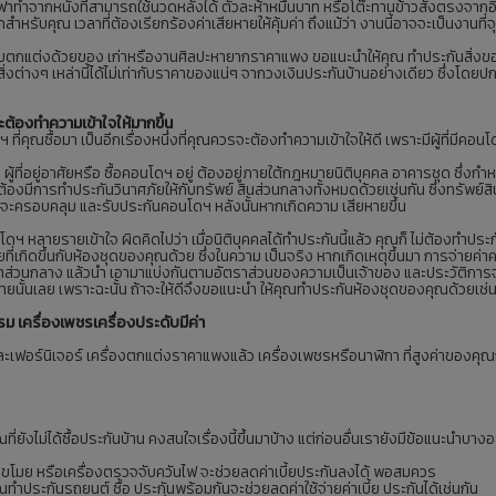
อี้โซฟาทำจากหนังที่สามารถใช้นวดหลังได้ ตัวละห้าหมื่นบาท หรือโต๊ะทานข้าวสั่งตรงจากอ
ำหรับคุณ เวลาที่ต้องเรียกร้องค่าเสียหายให้คุ้มค่า ถึงแม้ว่า งานนี้อาจจะเป็นงานที่จุกจิ
บตกแต่งด้วยของ เก่าหรืองานศิลปะหายากราคาแพง ขอแนะนำให้คุณ ทำประกันสิ่งของ
ิ่งต่างๆ เหล่านี้ได้ไม่เท่ากับราคาของแน่ๆ จากวงเงินประกันบ้านอย่างเดียว ซึ่งโดยปก
ต้องทำความเข้าใจให้มากขึ้น
ี่คุณซื้อมา เป็นอีกเรื่องหนึ่งที่คุณควรจะต้องทำความเข้าใจให้ดี เพราะมีผู้ที่มีคอ
า ผู้ที่อยู่อาศัยหรือ ซื้อคอนโดฯ อยู่ ต้องอยู่ภายใต้กฎหมายนิติบุคคล อาคารชุด ซึ่งก
้องมีการทำประกันวินาศภัยให้กับทรัพย์ สินส่วนกลางทั้งหมดด้วยเช่นกัน ซึ่งทรัพย์สิ
ี้ก็จะครอบคลุม และรับประกันคอนโดฯ หลังนั้นหากเกิดความ เสียหายขึ้น
อคอนโดฯ หลายรายเข้าใจ ผิดคิดไปว่า เมื่อนิติบุคคลได้ทำประกันนี้แล้ว คุณก็ ไม่ต้องท
ี่เกิดขึ้นกับห้องชุดของคุณด้วย ซึ่งในความ เป็นจริง หากเกิดเหตุขึ้นมา การจ่าย
นค่าส่วนกลาง แล้วนำ เอามาแบ่งกันตามอัตราส่วนของความเป็นเจ้าของ และประวัติการจ
ยหายนั้นเลย เพราะฉะนั้น ถ้าจะให้ดีจึงขอแนะนำ ให้คุณทำประกันห้องชุดของคุณด้วยเช่น
 เครื่องเพชรเครื่องประดับมีค่า
ฟอร์นิเจอร์ เครื่องตกแต่งราคาแพงแล้ว เครื่องเพชรหรือนาฬิกา ที่สูงค่าของคุณก็ค
าคุณที่ยังไม่ได้ซื้อประกันบ้าน คงสนใจเรื่องนี้ขึ้นมาบ้าง แต่ก่อนอื่นเรายังมีข้อแนะนำบ
โมย หรือเครื่องตรวจจับควันไฟ จะช่วยลดค่าเบี้ยประกันลงได้ พอสมควร
ระกันรถยนต์ ซื้อ ประกันพร้อมกันจะช่วยลดค่าใช้จ่ายค่าเบี้ย ประกันได้เช่นกัน