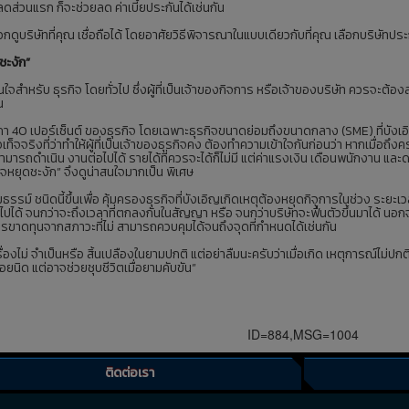
่วนแรก ก็จะช่วยลด ค่าเบี้ยประกันได้เช่นกัน
ือกดูบริษัทที่คุณ เชื่อถือได้ โดยอาศัยวิธีพิจารณาในแบบเดียวกับที่คุณ เลือกบริษัทปร
ชะงัก”
สนใจสำหรับ ธุรกิจ โดยทั่วไป ซึ่งผู้ที่เป็นเจ้าของกิจการ หรือเจ้าของบริษัท ควรจะต้
ณ
า 40 เปอร์เซ็นต์ ของธุรกิจ โดยเฉพาะธุรกิจขนาดย่อมถึงขนาดกลาง (SME) ที่บังเอิญ
ข้อเท็จจริงที่ว่าทำให้ผู้ที่เป็นเจ้าของธุรกิจคง ต้องทำความเข้าใจกันก่อนว่า หากเมื่
สามารถดำเนิน งานต่อไปได้ รายได้ที่ควรจะได้ก็ไม่มี แต่ค่าแรงเงิน เดือนพนักงาน และดอ
กิจหยุดชะงัก” จึงดูน่าสนใจมากเป็น พิเศษ
ธรรม์ ชนิดนี้ขึ้นเพื่อ คุ้มครองธุรกิจที่บังเอิญเกิดเหตุต้องหยุดกิจการในช่วง ระยะเ
่อไปได้ จนกว่าจะถึงเวลาที่ตกลงกันในสัญญา หรือ จนกว่าบริษัทจะฟื้นตัวขึ้นมาได้ นอ
ารขาดทุนจากสภาวะที่ไม่ สามารถควบคุมได้จนถึงจุดที่กำหนดได้เช่นกัน
ื่องไม่ จำเป็นหรือ สิ้นเปลืองในยามปกติ แต่อย่าลืมนะครับว่าเมื่อเกิด เหตุการณ์ไม่ปก
น้อยนิด แต่อาจช่วยชุบชีวิตเมื่อยามคับขัน”
ID=884,MSG=1004
ติดต่อเรา