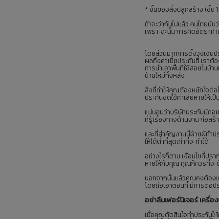
* ชั้นของสิ่งปลูกสร้าง (ชั้น
ถ้าจะว่ากันไปแล้ว คนไทยนับว
เพราะฉะนั้น การคิดอัตราค่า
โดยส่วนมากการตั้งวงเงินประก
ผลถึงค่าเบี้ยประกันที่ เราต
การนำเอาพื้นที่ใช้สอยในบ้า
บ้านใหม่ทั้งหลัง
สิ่งที่ทำให้คุณต้องหนักใจต่
ประกันชดใช้ค่าเสียหายให้เ
แน่นอนว่าบริษัทประกันมักอย
ที่รู้เรื่องทางด้านงาน ก่อส
และที่สำคัญงานนี้ฝ่ายผู้ทำป
ให้ได้ต่ำที่สุดเท่าที่จะทำได้
อย่างไรก็ตาม เงื่อนไขที่ปรา
หายให้กับคุณ คุณก็ควรที่จะต
นอกจากนั้นแล้วคุณคงต้องเก็บ
โดยถือเอาตอนที่ มีการต่อประ
อย่าลืมเฟอร์นิเจอร์ เครื่
เมื่อคุณตัดสินใจทำประกันให