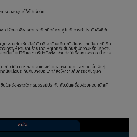
ะกันรถของคุณก็ใช้ได้เช่นกัน
องลองปรึกษาเพื่อขอทำประกันชนิดนี้ควบคู่ ไปกับการทำประกันอัคคีภัย
ประสบภัย เช่น อัคคีภัย มักจะต้องเดิน หน้าล้มละลายหลังจากที่เกิด
อถึงคราวเคราะห์ หามยามร้าย เกิดเหตุเภทภัยขึ้นกับสำนักงานหรือ โรงงาน
กเบี้ยนั้นไม่มีวันหยุด บริษัทยังต้องจ่ายต่อไปเรื่อยๆ เพราะฉะนั้นการ
วลาหนึ่ง ให้สามารถจ่ายค่าแรงเงินเดือนพนักงานและดอกเบี้ยเงินกู้
กจากนั้นแล้วประกันภัยบางประเภทก็ยังให้ความคุ้มครองกับผู้เอา
ติขึ้นในครั้งคราวใด กรมธรรม์ประกัน ภัยเป็นเครื่องช่วยผ่อนหนักให้
สนใจ