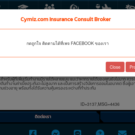
FE
ประกันเด็ก
กลุ่ม
HEALTH
PA TA
MOTO
Cymiz.com Insurance Consult Broker
รายได้ไม่มากควรทำประก
กดถูกใจ ติดตามได้ที่เพจ FACEBOOK ของเรา
อวัตถุประสงค์ใด
งซื้อ แบบตลอดชีพ เพราะจ่ายน้อยคุ้มครองสูง
Close
Pr
สมทรัพย์ แบบออมระยะยาว ซึ่งเป็นแบบประกันที่มีเบี้ยประกันต่ำ เหมาะสำหรับผู้มีรายได้
สำหรับผู้ที่เพิ่มเริ่มทำงานมีรายได้หลายแบบ แนะว่าหากรายได้ของคุณยังไม่มาก ควรจ
ต้นทำงานค่าเบี้ยประกันจะไม่สูงมาก และเป็นการสร้างวินัยการออมในอนาคต ซึ่งผู้เอาป
่วงอายุ พร้อมทั้งได้รับความคุ้มครองระหว่างที่ทำประกัน
ID=3137,MSG=4436
ติดต่อเรา