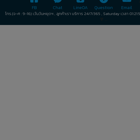
FB
Chat
LineOA
Question
Email
โทร.(จ-ศ : 9-16) เว้นวันหยุดฯ , ลูกค้าเรา บริการ 24/7/365 , Saturday เวลา 01:2
🔻 ...