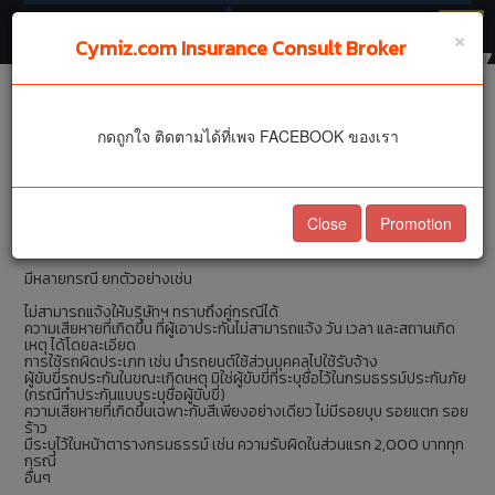
🔻
×
Cymiz.com Insurance Consult Broker
ประกันรถยนต์ ต้องจ่ายค่า
กดถูกใจ ติดตามได้ที่เพจ FACEBOOK ของเรา
เสียหายส่วนแรกในกรณีใด
บ้าง?
Close
Promotion
มีหลายกรณี ยกตัวอย่างเช่น
ไม่สามารถแจ้งให้บริษัทฯ ทราบถึงคู่กรณีได้
ความเสียหายที่เกิดขึ้น ที่ผู้เอาประกันไม่สามารถแจ้ง วัน เวลา และสถานเกิด
เหตุ ได้โดยละเอียด
การใช้รถผิดประเภท เช่น นำรถยนต์ใช้ส่วนบุคคลไปใช้รับจ้าง
ผู้ขับขี่รถประกันในขณะเกิดเหตุ มิใช่ผู้ขับขี่ที่ระบุชื่อไว้ในกรมธรรม์ประกันภัย
(กรณีทำประกันแบบระบุชื่อผู้ขับขี่)
ความเสียหายที่เกิดขึ้นเฉพาะกับสีเพียงอย่างเดียว ไม่มีรอยบุบ รอยแตก รอย
ร้าว
มีระบุไว้ในหน้าตารางกรมธรรม์ เช่น ความรับผิดในส่วนแรก 2,000 บาททุก
กรณี
อื่นๆ