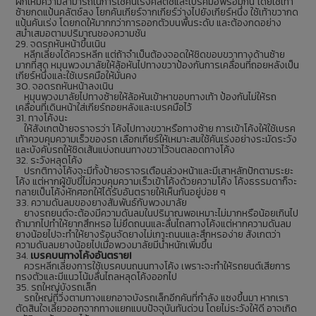
ฝึกให้มีความสามารถในการใช้คันเร่งคลัตช์และเบรคมือพร้อมกัน โดยใช้เท้า
ซ้ายกดแป้นคลัตช์ลง โยกคันเกียร์จากเกียร์ว่างไปยังเกียร์หนึ่ง ใช้เท้าขวากด
แป้นคันเร่ง โดยกดให้มากกว่าการออกตัวบนพื้นระดับ และต้องกดอย่าง
สม่ำเสมอตามปริมาณชองความชัน
29. จดรถหันหน้าขึ้นเนิน
หลีกเลี่ยงได้ควรหลีก แต่ถ้าจำเป็นต้องจอดให้ชิดขอบขวาทางด้านซ้าย
มากที่สุด หมุนพวงมาลัยให้ล้อหันไปทางขวาป้องกันการเคลื่อนที่ถอยหลังเป็น
เกียร์หนึ่งและใช้เบรคมือให้มั่นคง
30. จอดรถหันหน้าลงเนิน
หมุนพวงมาลัยไปทางซ้ายให้ล้อหันเข้าหาขอบทางเท้า ป้องกันไม่ให้รถ
เคลื่อนที่เดินหน้าใส่เกียร์ถอยหลังและเบรคมือไว้
31. ทางโค้งนะ
ให้สังเกตป้ายจราจรว่า โค้งไปทางขวาหรือทางซ้าย การเข้าโค้งให้ใช้เบรค
เท้าควบคุมความเร็วของรถ เลือกเกียร์ให้เหมาะสมใช้คันเร่งอย่างระมัดระวัง
และบังคับรถให้ชิดเส้นแบ่งถนนทางขวาไว้จนตลอดทางโค้ง
32. ระวังหลุดโค้ง
ปรกติทางโค้งจะมีทั้งป้ายจราจรเตือนล่วงหน้าและมีเสาหลักปักตามระยะ
โค้ง แต่หากผู้ขับขี่ไม่ควบคุมความเร็วเข้าโค้งด้วยความโค้ง โค้งธรรมดาก็จะ
กลายเป็นโค้งหักศอกให้ได้รับอันตรายให้เห็นกันอยู่บ่อย ๆ
33. ความดันลมของยางสัมพันธ์กับพวงมาลัย
ยางรถยนต์จะต้องมีความดันลมในปริมาณพอเหมาะไม่มากหรือน้อยเกินไป
ถ้ามากไปทำให้ยากสึกหรอ ไม่ยึดถนนและลื่นไถลทางโค้งแต่หากความดันลม
ยางน้อยไปจะทำให้ยางร้อนจัดยางไม่เกาะถนนและสึกหรอง่าย สังเกตว่า
ความดันลมยางน้อยไปเมื่อพวงมาลัยมีน้ำหนักเพิ่มขึ้น
34.
เบรคบนทางโค้งอันตราย!
ควรหลีกเลี่ยงการใช้เบรคบนถนนทางโค้ง เพราะจะทำให้รถยนต์เสียการ
ทรงตัวและมีแนวโน้มลื่นไถลหลุดโค้งออกไป
35. รถใหญ่บังรถเล็ก
รถใหญ่ที่วิ่งตามทางแยกอาจบังรถเล็กอีกคันที่กำลัง แซงขึ้นมา หากเรา
ตัดสินใจเลี้ยวออกจากทางแยกแบบปัจจุบันทันด่วน โดยไม่ระวังให้ดี อาจเกิด