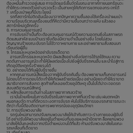
ต้องหมั่นสำรวจอยู่เสมอ การเปิดแอร์เย็นจัดในขณะอากาศภายนอกร้อนจะ
ทำให้กระจกหดตัวอย่างรวดเร็ว เป็นสาเหตุให้เกิดการแตกของกระจกได้
7. เครื่องเป่าผมก็มีประโยชน์
รถที่สตาร์ทไม่ติดอันเนื่องมาจากปัญหาความชื้นลองใช้เครื่องเป่าผมเป่า
ความร้อนบริเวณเครื่องยนต์ที่คิดว่ามีความชื้นจนกว่าจะแห้ง แล้วลอง
สตาร์ทใหม่ดูอีกครั้ง
8. การควบคุมอารมณ์
การขับรถจำเป็นที่จะต้องควบคุมอารมณ์ด้วยความอดทนยิ่งในสภาพรถ
ติดแสนสาหัส แบบบ้านเรายิ่งต้องมีความจำเป็นอย่างยิ่ง โดยไม่สวม
วิญญาณร้ายขณะขับรถ ไม่ใช้วาจาหยาบคาย และอย่าพยายามสั่งสอนบท
เรียนต่อผู้อื่น
9. โกรธและหงุดหงิดอย่าขับรถเด็ดขาด
อารมณ์โกรธและหงุดหงิด มีผลเสียอย่างยิ่งต่อการใช้รถใช้ถนน ความ
กดดันทางอารมณ์จะทำให้มีผลต่อเนื่องไปยังผู้ขับขี่รถคนอื่น และนำไปสู่การ
เกิดอุบัติเหตุครั้งร้ายแรงได้
10. อย่าตอบโต้กับผู้ขับขี่รายอื่น
หากคุณอารมณ์เสียเนื่องจากผู้ขับขี่รถคันอื่น ต้องพยายามเก็บกดอารมณ์
ไม่ตอบโต้ การตอบโต้จะทำให้เกิดผลร้ายต่อเนื่อง อย่างน้อยจะทำให้เราขาด
สมาธิขาดการสังเกต สุดท้ายก็ลงเอยด้วยอุบัติเหตุ เป็นไปได้น่าจะจอดรถ
สงบสติอารมณ์สักครู่
11. หลีกเลี่ยงการเดินทางในสภาพอากาศเลวร้าย
เรามั่นใจแค่ไหนในการขับขี่รถในสภาพอากาศที่เลวร้าย เช่น ฝนตกหนัก
หมอกลงจัด ทางที่ดีควรจะงดการขับรถ หันไปใช้บริการของรถสาธารณะจะ
ดีกว่า ทั้งนี้ต้องติดตามการพยากรณ์ของอุตุนิยมวิทยา
12. การปรับพวงมาลัย
รถรุ่นใหม่สามารถปรับแกนพวงมาลัยให้เข้ากับสภาวะร่างกายของผู้ขับขี่
ได้ อย่าปรับให้พวงมาลัยอยู่ในตำแหน่งที่มองแผงหน้าปัดยาก ล็อคแกนพวง
มาลัยให้มั่นคงหลังจากปรับตำแหน่งจนได้ที่แล้ว ห้ามปรับพวงมาลัยในขณะ
รถเคลื่อนที่เด็ดขาด
13. เกียร์สูงสุด