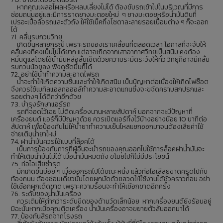
หากคุณเผลอไผลหรือหลบเลี่ยงไม่ได้ ต้องขับรถเข้าไปในบริเวณที่มีการ
ซ่อมถนนอยู่และมีการราดยางมะตอยใหม่ ๆ ยางมะตอยหรือน้ำมันดิบที่
เปรอะเปื้อล้อรถและตัวถัง ให้ใช้เบ็คกิ้งโซดาละลายรอยเปื้อนต่าง ๆ ก็จะออก
ได้
71. คลื่นรบกวนวิทยุ
เกิดขึ้นหลายกรณี เพราะรถของเราเคลื่อนที่ตลอดเวลา โอกาสที่จะจับให้
คลื่นคงที่คงเป็นไปได้ยาก แต่อาจเกิดจากเสาอากาศวิทยุเป็นสนิม คงต้อง
หมั่นดูแลโดยใช้น้ำมันหล่อลื่นเช็ดด้วยความระมัดระวังให้ทั่ว วิทยุก็อาจมีคลื่น
รบกวนน้อยลง ฟังดูชัดขึ้นก็ได้
72. อย่าใช้น้ำทำความสะอาดไฟรถ
น้ำจะทำให้เกิดความชื้นและทำให้เกิดสนิม เป็นปัญหาต่อเนื่องให้เกิดไฟช็อต
จึงควรใช้เมทิลแอลกอฮอล์ทำความสะอาดแทนซึ่งจะขจัดคราบสกปรกและ
รอยต่างๆ ได้ดีกว่าอีกด้วย
73. บำรุงรักษาแอร์รถ
รถที่จอดไว้เฉย ไม่ติดเครื่องนานหลายสัปดาห์ นอกจากจะมีปัญหาที่
เครื่องยนต์ แอร์ก็มีปัญหาด้วย ควรเปิดแอร์ทิ้งไว้บ้างอย่างน้อย 10 นาทีต่อ
สัปดาห์ เพื่อป้องกันไม่ให้น้ำยาทำความเย็นไหลแยกออกมาจนต้องเสียค่าใช้
จ่ายเติมน้ำยาใหม่
74. ฝาน้ำมันควรใช้แบบที่ล็อคได้
เป็นการป้องกันการที่ผู้อื่นจะนำรถของคุณออกไปใช้การล็อคฝาน้ำมันจะ
ทำให้เติมน้ำมันไม่ได้ เมื่อน้ำมันหมดถัง ขโมยไปก็ไม่มีประโยชน์
75. ท่อไอเสียชำรุด
มักเกิดขึ้นบ่อย ๆ เมื่อออกรถไปได้ขณะหนึ่ง แล้วท่อไอเสีสยขาดครูดไปกับ
ท้องถนน ต้องซ่อมเดี๋ยวนั้นโดยผูกมัดด้วยลวดให้ใช้งานได้ชั่วคราวก่อน อย่า
ใช้เชือกผูกเด็ดขาด เพราะความร้อนจะทำให้เชือกขาดอีกครั้ง
76. ระดับของน้ำมันเครื่อง
ควรเติมให้ต่ำกว่าระดับขีดของด้ามวัดเล็กน้อย หากเครื่องยนต์ยังร้อนอยู่
มิฉะนั้นหากเมื่อคุณติดเครื่อง น้ำมันเครื่องอาจขยายตัวล้นออกมาได้
77. ป้องกันสีรถจากโรงรถ