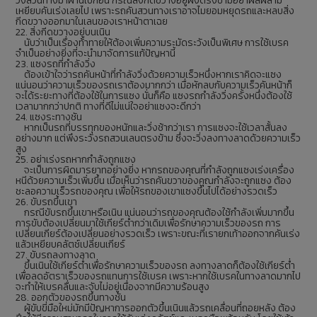
วิ่งสวนทางมาผ่านไปก่อน กรณีสิ่งกีดขวางอยู่ฝังตรงข้ามอย่าผลีผลาม
เหยียบคันเร่งเลยไป เพราะรถคันสวนทางเราอาจไมยอมหยุดรถและหลบสิ่ง
กีดขวางออกมาในเลนของเราหน้าตาเฉย
22. สิ่งกีดขวางอยู่บนเนิน
นับว่าเป็นเรื่องท้าทายให้ต้องเพิ่มความระมัดระวังเป็นพิเศษ การใช้เบรค
จำเป็นอย่างยิ่งที่จะนำมาจัดการแก้ปัญหานี้
23. แซงรถที่กำลังวิ่ง
ต้องเข้าใจว่ารถคันหน้าที่กำลังวิ่งด้วยความเร็วหนึ่งหากเราคิดจะแซง
แน่นอนว่าความเร็วของรถเราต้องมากกว่า เมื่อหักลบกับความเร็วคันหน้าก็
จะได้ระยะทางที่ต้องใช้ในการแซง นั่นก็คือ แซงรถกำลังวิ่งครั้งหนึ่งต้องใช้
เวลามากกว่าปกติ ทางที่ดีไม่แน่ใจอย่าแซงจะดีกว่า
24. แซงระทางชัน
หากเป็นรถที่บรรทุกของหนักและวิ่งช้ากว่าเรา การแซงจะใช้เวลาสั้นลง
อย่างมาก แต่พึงระวังรถสวนเลนตรงข้าม ซึ่งจะวิ่งลงทางลาดด้วยความเร็ว
สูง
25. อย่าเร่งรถหากกำลังถูกแซง
จะเป็นการผิดมารยาทอย่างยิ่ง หากรถของคุณที่กำลังถูกแซงเร่งเครื่อง
หนีด้วยความเร็วเพิ่มขึ้น เมื่อเห็นว่ารถคันขวาของคุณกำลังจะถูกแซง ต้อง
ชะลอความเร็วรถของคุณ เพื่อให้รถของเขาแซงขึ้นไปได้อย่างรวดเร็ว
26. ขับรถขึ้นเขา
กรณีขับรถขึ้นเขาหรือเนิน แน่นอนว่ารถของคุณต้องใช้กำลังเพิ่มมากขึ้น
การขับต้องเปลี่ยนมาใช้เกียร์ต่ำกว่าเดิมเพื่อรักษาความเร็วของรถ การ
เปลี่ยนเกียร์ต้องเปลี่ยนอย่างรวดเร็ว เพราะขณะที่เรายกเท้าออกจากคันเร่ง
แล้วเหยียบคลัตช์เปลี่ยนเกียร์
27. ขับรถลงทางลาด
ขึ้นเนินใช้เกียร์ต่ำเพื่อรักษาความเร็วของรถ ลงทางลาดก็ต้องใช้เกียร์ต่ำ
เพื่อลดอัตราเร็วของรถแทนการใช้เบรค เพราะหากใช้เบรคในทางลาดมากไป
จะทำให้เบรคลื่นและจับไม่อยู่เนื่องจากมีความร้อนสูง
28. ออกตัวของรถขึ้นทางชัน
ผู้ขับขี่มือใหม่มักมีปัญหาการออกตัวขึ้นเนินแล้วรถเคลื่อนที่ถอยหลัง ต้อง