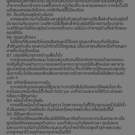
ออกให้เป็นสภาพดังเดิม ใช้มีดโกนหนวดบางมารีดเลาะออก แล้วใช้สำลีชุบ
น้ำยาทาเล็บมาล้างคราบสติ๊กเกอร์ ครู่เดียวก็จะละลายออกหมด จากนั้นจึงใช้
เมทิลแอลกอฮอล์เช็ดกระจกอีกทีแค่นี้ก็เรียบร้อย
85. ป้องกันขนสุนัขร่วงในรถ
หากคุณมีความจำเป็นต้องพาสุนัขไปกับคุณด้วยการใช้เสื้อผ้าสำหรับสุนัขที่
มีขายตามท้องตลาด จะแก้การใช้เสื้อผ้าสำหรับสุนัขที่มีขายตามท้องตลาด
จะแก้ปัญหาไม่ให้ขนสุนัขร่วงลงรถชั่วขณะ แม้มันจะรำคาญบ้างก็อย่าไปยอม
ถอดให้มัน
86. กุญแจสำรอง
ไม่มีใครที่ขับรถแล้วไม่เคยลืมกุญแจไว้ในรถ กุญแจสำรองจึงเป็นส่วน
สำคัญอย่างยิ่ง คุณควรนำติดตัวไว้อยู่เสมอ เมื่อเวลาคุณล็อกหรือทำกุญแจ
หายก็จะไม่เดือดร้อน
87. ปล่อยให้เขาแทรกบ้างเพื่อน้ำใจ
การขับรถบนท้องถนน โดยเฉพาะบริเวณที่มีรถติดการขอเข้าแทรกของ
รถคันอื่นข้างหน้าเราจะเจอบ่อยครั้งหากเราอารมณ์เย็นสักหน่อย พยายาม
มองโลกในแง่ดีปล่อยให้เขาแทรกเข้าไปบ้าง ก็จะทำให้การใช้ถนนของคุณวัน
นั้นราบรื่น ไม่ต้องคอยฟังเสียงอาฆาตมาดร้ายจากรถคันอื่นให้เสียอารมณ์
เปล่า ๆ
88. ขจัดกลิ่นของเบาะหนัง
เบาะหนังในรถของคุณใช้ไปนาน ๆ อาจมีกลิ่นไม่ดีออกมาให้ผสมโซดาไบ
คาร์บอเนตหนึ่งช้อนโต๊ะกับน้ำ 500 มล. มาทำความสะอาดให้ทั่วจะช่วยลด
กลิ่นเบาะให้ทุเลาลง
89. หม้อน้ำรั่วกะทันหัน
การแก้ไขหม้อน้ำรั่วแบบชั่วคราว โดยการหาอะไรก็ได้มาอุดรอยรั่วไม่ให้น้ำ
รั่วซึมออกมา โดยใช้คลั่ง ดินน้ำมันหรือหมากฝรั่งที่เราเคี้ยวแล้วก็ได้
90. มีปัญหากับจราจร
การใช้รถใช้ถนนหลีกเลี่ยงไม่ให้มีปัญหากับตำรวจจราจรนั้นยากมาก เมื่อ
ถูกเรียกให้รถคุณหยุดข้างทาง และกำลังจะแจ้งข้อกล่าวหา คุณไม่ควร
แสดงอาการต่อต้านโต้เถียงรุนแรงกับเจ้าหน้าที่ควรพูดคำสุภาพควบคุม
มารยาทเอาไว้ เหตุร้ายอาจกลายเป็นดีได้