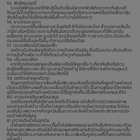
55. ฟิวส์ซองบุหรี่
ระบบไฟฟ้าของรถใช้ฟิวส์เป็นตัวเชื่อมไฟ หากฟิวส์เกิดขาดกะทันหัน แก้
ปัญหาได้โดยใช้กระดาษตะกั่วห่อซองบุหรี่หรือกระดาษห่อช็อกโกแล็ตมาหุ้ม
ฟิวส์นั้นแล้วนำไปใช้ต่อฟิวส์นั้นก็จะทำงานได้ชั่วคราว
56. ยางโดนตะปูเจาะ
ประการแรกให้เปลี่ยนยางอะไหล่ทันที ถ้าไม่มียางอะไหล่ สำรวจยางเส้นนั้น
ว่ามียางในหรือไม่ ประการสำคัญไม่ควรดึงตะปูออกก่อนจะทำให้เวลาขับ
เคลื่อนรถ ยางจะแตก ระเบิดได้ ควรขับออกไปช้า ๆ อย่างระมัดระวังประคับ
ประคองให้ไปถึงอู่หรือปั๊ม ทำการปะให้เรียบร้อย
57. ตรวจสนิมรถด้วยแม่เหล็ก
รถปัจจุบันส่วนใหญ่ตัวถังจะฉาบด้วยยากันสนิม ซึ่งเป็นฉนวน บริเวณที่กระ
เทาะแล้วเกิดสนิม จะทำให้เกิดแรงดึงดูดกับแม่เหล็ก
58. เรื่องของสีรถ
หากสีรถเกิดถลอกและเป็นสนิม หรือมีปัญหาอื่น ๆ เกี่ยวกับสีรถไม่ควร
ลงมือแก้ไขเอง เช่น เช็ด ขูด ควรนำรถเข้าอู่ ให้ช่างที่มีความชำนาญดูแล มิ
ฉะนั้นจะทำให้เกิดรอยด่างของสีรถได้
59. รถติดอย่าหยุดติดรถ
ปัญหารถติดบ้านเราเลี่ยงกันไม่พ้น ขณะขับรถไปต่อคันที่หยุดข้างหน้าควร
เว้นช่วงไว้ให้ห่างพอที่รถจะเคลื่อนตัวไปซ้ายขวาได้ เป็นการเผื่อเอาไว้หากเกิด
อุบัติเหตุรถชนท้ายด้านหน้ารถจะได้ไม่ถูกอัดก๊อปปี้เสียหายทั้งรถและชีวิต
60. ยางอะไหล่ต้องพร้อมเสมอ
รถเกือบทุกคันก็มักมียางอะไหล่ติดไว้เสมอ อย่าลืมที่จะตรวจสอบสภาพ
ของยางอะไหล่บ้าง เป็นต้นว่าลมยางต้องมีความดันมาตรฐานเสมอ ไม่อ่อน
จนเกินไป เพราะหากเกิดฉุกเฉินขึ้นมา ยางอะไหล่รั่วหรือแตก สถานการณ์จะ
เลวร้ายไปกันใหญ่
61. กรวยเติมน้ำมันฉุกเฉิน
น้ำมันแห้งสนิทกลางทาง ซื้อน้ำมันใส่แกลลอนมาแต่ดันลืมติดกรวยมาด้วย
ไม่ยากเลย เพียงหาถ้วยใส่น้ำอัดลมพลาสติค ผ่าแล้วม้วนเป็นรูปกรวยมาเป็น
ที่เติมหรือใช้กระดาษทบกันหลาย ๆ ชั้น มาพับเป็นรูปกรวยก็ได้พอจะแก้ขัดไป
ครั้งหนึ่ง