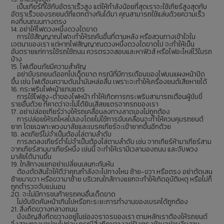
เป็นเกียร์ที่ใช้กับอัตราเร็วสูง แต่ให้กำลังน้อยที่สุดเราจะใช้เกียร์สูงสุดกับ
อัตราเร็วของรถยนต์ที่แตกต่างกันได้มา คุณสามารถใช้แล่นด้วยความเร็ว
คงที่บนถนนทางตรง
14. อย่าให้ไฟดวงหนึ่งดวงใดขาด
การใช้สัญญาณไฟจะทำให้รถคันอื่นที่ตามหลัง หรือสวนทางเข้าใจใน
เจตนาของเรา แต่หากไฟสัญญาณดวงหนึ่งดวงใดขาดไป จะทำให้เป็น
อันตรายแก่การใช้รถใช้ถนน ควรตรวจสอบและหาฟิวส์ หรือไฟอะไหล่ไว้ในรถ
บ้าง
15. ไฟเตือนภัยมีความสำคัญ
อย่าขับรถยนต์ออกไปเด็ดขาด กรณีที่มีการเตือนของไฟบนแผงหน้าปัด
ขึ้น เช่น ไฟเตือนความดันน้ำมันหล่อลื่น เพราะจะทำให้เครื่องยนต์เสียหายได้
16. กระพริบไฟหน้าแทนแตร
การใช้ไฟสูง-ต่ำของไฟหน้า ทำให้เกิดการกระพริบสามารถเตือนผู้ขับขี่
รายอื่นด้วย ที่คาดว่าจะไม่ได้ยินเสีสยแตรจากรถของเรา
17. อย่าปล่อยเกียร์ว่างให้รถเคลื่อนลงทางลาดเองไม่ถูกต้อง
การปล่อยให้รถไหลไปเองโดยไม่ใช้การขับเคลื่อนจะทำให้ควบคุมรถยนต์
ยาก โดยเฉพาะพวงมาลัยและเบรคเกียร์จะเข้ายากขึ้นอีกด้วย
18. ลดเกียร์ไม่จำเป็นต้องไล่ตามลำดับ
การลดลงเกียร์ต่ำไม่จำเป็นต้องไล่ตามลำดับ เช่น จากเกียร์ห้ามาเกียร์สาม
จากเกียร์สามมาเกียร์หนึ่ง เช่นนี้ จะทำให้เรามีเวลามองถนน และจับพวง
มาลัยได้นานขึ้น
19. ใกล้ทางแยกอย่าเปลี่ยนเลนกะทันหัน
ต้องตัดสินใจให้ดีว่าคุณกำลังจะไปทางไหน ซ้าย-ขวา หรือตรง อย่าตัดเลน
ซ้ายมาขวา หรือขวามาซ้าย บริเวณใกล้ทางแยกจะทำให้เกิดอุบัติเหตุ หรือไม่ก็
ถูกตำรวจจับแน่นอน
20. จะไม่มีการชนท้ายรถคนอื่นเด็ดขาด
ไม่ขับชิดคันหน้าเกินไปหรือกะระยะการทำงานของเบรคได้ถูกต้อง
21. สิ่งกีดขวางกลางถนน
บังเอิญสิ่งกีดขวางอยู่ในช่องจราจรของเรา ตามหลักเราต้องให้รถยนต์