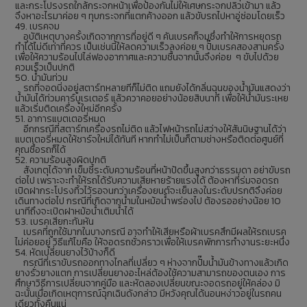
และกระโปรงรถใกล้กระจกหน้าเพื่อป้องกันไม่ให้เศษกระจกปลิวเข้ามา แล้ว
จึงหาอะไรมาค่อย ๆ ทุบกระจกที่แตกค้างออก แล้วขับรถไปหาอู่ซ่อมโดยเร็ว
49. เบรคจม
อุบัติเหตุบางครั้งเกิดจากการที่อยู่ดี ๆ คันเบรคก็จมซึ่งทำให้การหยุดรถ
ทำได้ไม่ดีเท่าที่ควร เป็นเช่นนี้ให้ลดความเร็วลงค่อย ๆ ปั๊มเบรคสองสามครั้ง
เพื่อให้ความร้อนไปไล่ฟองอากาศและความชื้นจากนั้นจึงค่อย ๆ ขับไปด้วย
ควมเร็วเป็นปกติ
50. น้ำมันท่วม
รถที่จอดนิ่งอยู่สตาร์ทหลายทีก็ไม่ติด แถมยังได้กลิ่นฉุนของน้ำมันแสดงว่า
น้ำมันได้ท่วมคาร์บูเรเตอร์ แล้วควาคอยอย่างน้อยสิบนาที เพื่อให้น้ำมันระเหย
แล้วเริ่มติดเครื่องใหม่อีกครั้ง
51. อาการแบตเตอรี่หมด
อีกกรณีที่สตาร์ทเครื่องรถไม่ติด แล้วไฟหน้ารถไม่สว่างให้สันนิษฐานได้ว่า
แบตเตอรี่หมดให้ชาร์จใหม่ได้ทันที หากทำไม่เป็นก็ตามช่างหรือติดต่อศูนย์ที่
คุณซื้อรถก็ได้
52. ความร้อนสูงผิดปกติ
สังเกตุได้จาก เข็มชี้ระดับความร้อนที่หน้าปัดขึ้นสูงกว่าธรรมดา อย่าขับรถ
ต่อไป เพราะจะทำให้รถได้รับความเสียหายร้ายแรงได้ ต้องหาที่ร่มจอดรถ
เปิดฝากระโปรงทิ้วไว้รอจนกว่าเครื่องยนต์จะเย็นลงในระดับปรกติจึงค่อย
เดินทางต่อไป กรณีที่เกิดจากน้ำมในหม้อน้ำพร่องไป ต้องรออย่างน้อย 10
นาทีถึงจะเปิดฝาหม้อน้ำเติมน้ำได้
53. เบรคเสียกะทันหัน
เบรคที่ถูกใช้มากในบางกรณี อาจทำให้เสียหรือผ้าเบรคสึกมีผลให้รถเบรค
ไม่ค่อยอยู่ วิธีแก้ไขคือ ให้จอดรถชั่วคราวเพื่อให้เบรคพักการทำงานระยะหนึ่ง
54. หัดเปลี่ยนยางไว้บ้างก็ดี
กรณีที่เราขับรถออกทางไกลที่เปลี่ยว ๆ ห่างจากปั๊มน้ำมันข้างทางแล้วเกิด
ยางรั่วยางแตก การเปลี่ยนยางอะไหล่ต้องใช้ความสามารถของตนเอง การ
ศึกษาวิธีการเปลี่ยนจากคู่มือ และหัดลองเปลี่ยนขณะจอดรถอยู่ให้คล่อง มิ
ฉะนั้นเมื่อเกิดเหตุการณ์ฉุกเฉินดังกล่าว มีหวังคุณได้นอนหง่าวอยู่ในรถคน
เดียวทั้งคืนแน่