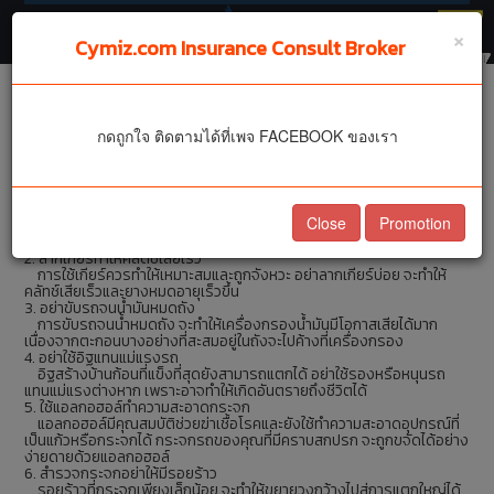
🔻
×
Cymiz.com Insurance Consult Broker
92 วิธีใช้รถยนต์
กดถูกใจ ติดตามได้ที่เพจ FACEBOOK ของเรา
1. เติมน้ำมันล้นถังไม่เป็นผลดี
ในสภาพอากาศร้อนจัดอย่าเติมน้ำมันจนล้นถัง เพราะความร้อนจะทำให้
Close
Promotion
เพิ่มความดัน มีผลทำให้น้ำมันขยายตัวลื่นไหลออกจากถังเกิดอันตราย สิ้น
เปลืองโดยใช่เหตุ
2. ลากเกียร์ทำให้คลัตช์เสียเร็ว
การใช้เกียร์ควรทำให้เหมาะสมและถูกจังหวะ อย่าลากเกียร์บ่อย จะทำให้
คลัทช์เสียเร็วและยางหมดอายุเร็วขึ้น
3. อย่าขับรถจนน้ำมันหมดถัง
การขับรถจนน้ำหมดถัง จะทำให้เครื่องกรองน้ำมันมีโอกาสเสียได้มาก
เนื่องจากตะกอนบางอย่างที่สะสมอยู่ในถังจะไปค้างที่เครื่องกรอง
4. อย่าใช้อิฐแทนแม่แรงรถ
อิฐสร้างบ้านก้อนที่แข็งที่สุดยังสามารถแตกได้ อย่าใช้รองหรือหนุนรถ
แทนแม่แรงต่างหาก เพราะอาจทำให้เกิดอันตรายถึงชีวิตได้
5. ใช้แอลกอฮอล์ทำความสะอาดกระจก
แอลกอฮอล์มีคุณสมบัติช่วยฆ่าเชื้อโรคและยังใช้ทำความสะอาดอุปกรณ์ที่
เป็นแก้วหรือกระจกได้ กระจกรถของคุณที่มีคราบสกปรก จะถูกขจัดได้อย่าง
ง่ายดายด้วยแอลกอฮอล์
6. สำรวจกระจกอย่าให้มีรอยร้าว
รอยร้าวที่กระจกเพียงเล็กน้อย จะทำให้ขยายวงกว้างไปสู่การแตกใหญ่ได้