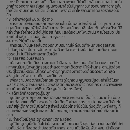
กรณีรถขาดการทรงตัว เมื่อเจอสภาพถนนมีน้ำมันเกลื่อนกลาดอย่าตกใจ
ยกเท้าออกจากคันเร่งและหมุนพวงมาลัยไปในทิศทางเดียวกับทิศทางการลื่น
ไถลโดยห้ามแตะเบรคโดยเด็ดขาด เพราะจะทำให้สถานการณ์เลวร้ายลงไป
อีก
43. อย่าเพิ่งดับไฟขณะรุ่งสาง
การรีบดับไฟเมื่อขับรถตอนรุ่งสางไม่เป็นผลดีต้องให้แน่ใจว่าคุณสามารถ
มองเห็นถนนและผู้ขับขี่คันอื่นอย่างชัดเจนเสียก่อนจึงค่อยดับไฟ กรณีรถมีสี
คล้ำ ดำหรือน้ำเงิน ซึ่งไม่ค่อยสะท้อนแสงต้องเปิดไฟแต่เนิ่น ๆ เมื่อเริ่มจะมือ
และปิดไฟช้ากว่าคันอื่นเมื่อเวลารุ่งสาง
44. การใช้น้ำมันหล่อลื่น
การเติมน้ำมันหล่อลื่นต้องรักษาปริมาณให้ถึงขีดกำหนดของรถเสมอ
น้ำมันหล่อลื่นเป็นสารอันตรายต่อผิวหนัง ควรล้างมือทันทีและเก็บภาชนะ
บรรจุน้ำมันให้ห่างไกลจากมือเด็ก
45. รถเสียระวังเสียงรถ
เมื่อรถคุณเกิดเสียกลางทางแล้วมีอาสาสมัครเสนอตัวให้ความช่วยเหลือ
หากคุณไม่แน่ใจพฤติกรรมอย่าลงจากรถเด็ดขาด ให้ผู้ผ่านกระจกแล้วล็อค
ประตูไว้วานให้ช่วยไปโทรศัพท์หาผู้ที่คุณต้องการจะติดต่อด้วยจะดีที่สุด
46. อุปกรณ์พยาบาลที่ควรจะมีในรถ
เพื่อความปลอดภัยเมื่อเกิดเหตุการณ์ฉุกเฉน คุณควรมีสิ่งเหล่านี้ไว้ในรถ
พลาสเตอร์, ผ้าพันแผล ขวดพลาสติคใส่น้ำสะอาดไว้ กรรไกร คีม ผ้าพันแผล
แบบยืดหดได้ โคมไฟฟ้า เหรียญ(สำหรับโทรศัพท์)
47. เด็กเล็กก็ควรคาดเข็มขัด
อุบัติเหตุหลายครั้งเด็กเล็กต้องเสียชีวิตหรือบาดเจ็บจำนวนมาก ในเมือง
นอกได้ออกแบบที่นั่งเฉพาะสำหรับเด็กไว้อย่างมาตรฐาน โดยเฉพาะมีเข็มขัด
นิรภัยให้เด็กคาดเข็มขัดด้วย สำหรับเมืองไทยที่ยังไม่มีที่นั่งเด็กแพร่หลาย ก็
อาศัยพี่เลี้ยงหรือผู้โดยสารไปด้วยคอยดูแล อย่าปล่อยให้เด็กเป็นอิสระเด็ด
ขาด
48. ทำยังไงเมื่อกระจกหน้ารถแตกละเอียด
อุบัติเหตุเช่นนี้เกิดขึ้นได้เมื่อรถแล่นด้วยความเร็วสูง ต้องควบคุมสติให้ได้ผ่
นอคันเร่งหาที่จอดอย่าปลอดภัย หากระดาษหนังสือพิมพ์มาคลุมหน้าปัดรถ