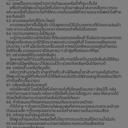
62. รอยเปื้อนกระจกหน้ารถจากตัวแมลงหรือน้ำที่กระเด็นใส่
แก้ไขด้วยใช้ฟองน้ำชุปเบ็คกิ้งโซดา แล้วเอาฟองน้ำสะอาดเช็ดกระจกจน
แห้ง ผงเบ็คกิ้งโซดาจะไม่ทำให้กระจกเป็นรอยใช้ทำความสะอาดไฟหน้าไฟท้าย
และกันชนได้
63. ยางรถยนต์เก่าก็มีประโยชน์
ยางรถยนต์เก่าที่ไม่ใช้แล้ว นำไปผูกแขวนไว้ในโรงรถตรงที่หัวรถจะแล่นเข้า
จอด ยางจะเป็นกันชนเมื่อเวลาเราถอยรถเข้าเก็บในที่จอดรถ
64. ตรวจเบรคก่อนจะไม่ได้เบรค
จะรู้ว่าเบรคใช้งานได้หรือไม่ ก็ต้องออกรถเคลื่อนที่ ซึ่งอันตรายมากหากรถ
ไปอยู่บนท้องถนน แต่มีวิธีตรวจสอบขณะรถอยู่กับที่ โดยลองเหยียบเบรค
ประมาณ 1 นาที เมื่อเริ่มติดเครื่องยนต์ หากแป้นเหยียบเบรคอยู่ในตำแหน่ง
ใกล้ติดพื้น เบรคของเรามีปัญหาแน่ ๆ เข้าอู่แก้ไขก่อนจะดีที่สุด
65. อย่าปล่อยให้โรงรถมีกลิ่นอับ
มีหลายบ้านที่ทำโรงเก็บรถเป็นโรงทึบ กรณีนี้หากโรงรถมีกลิ่นอับให้ใช้ถุง
ผ้าใส่ถ่านไม้ผูกให้แน่น นำไปแขวนไว้จะช่วยขจัดกลิ่นเหม็นได้อย่างดี
66. เทคนิคล้างรถไม่ต้องเช็ด
หลังจากล้างรถแล้ว น้ำสุดท้ายที่จะล้างให้ผสมน้ำยาล้างจานลงในถังด้วย
ใช้ฟองน้ำชุบถูให้ทั่วคันรถทิ้งไว้ให้แห้งเองไม่ต้องใช้ผ้าขนหนูเช็ดเหมือนวิธีเก่า
เท่านี้รถก็จะขึ้นเงาเอง
67. กลิ่นเหม็นอับในรถยนต์
ขจัดให้หายได้ โดยใส่เบ็คกิ้งโซดาลงในที่เขี่ยบุหรี่ของรถ 1 ช้อนโต๊ะ หลัง
จากทำความสะอาดแล้ว หรืออาจใช้เบ็คกิ้งโซดาเช็ดถูเบาะ พรม ให้สะอาดได้
ด้วยเบ็คกิ้งโซดาจะช่วยขจัดหลิ่นไม่ดีออกได้หมด
68. กำจัดแมลงที่ติดฝาครอบรถยนต์และตะแกรงหน้ารถ
ทำได้ง่าย ๆ ด้วยการใช้สเปรย์พ่นยุงพ่นที่ฝาครอบรถและตะแกรงหน้ารถ
ตัวแมลงเล็ก ๆ ก็จะหลุดออกง่าย และไม่ทำลายความเป็นเงาของสีรถ
69. ขจัดคราบน้ำมันบนตัวถังรถ
ใช้ฟองน้ำจุ่มลงในน้ำผสมเบ็คกิ้งโซดาทาตรงบริเวณที่มีคราบน้ำมันจับ
คราบน้ำมันจะหลุดออกอย่างง่ายดายไม่กระทบกระเทือนสีรถด้วย
70. ยางมะตอยติดล้อรถ