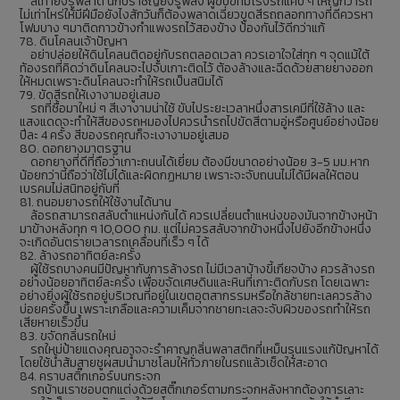
สี่เท้ายังรู้พลาด นักปราชญ์ยังรู้พลั้ง ผู้ขับขี่ที่มีโรงรถแคบ ๆ ใหญ่กว่ารถ
ไม่เท่าไหร่ให้มีฝีมือยังไงสักวันก็ต้องพลาดเฉี่ยวขูดสีรถถลอกทางที่ดีควรหา
โฟมบาง ๆมาติดกาวข้างกำแพงรถไว้สองข้าง ป้องกันไว้ดีกว่าแก้
78. ดินโคลนเจ้าปัญหา
อย่าปล่อยให้ดินโคลนติดอยู่กับรถตลอดเวลา ควรเอาใจใส่ทุก ๆ จุดแม้ใต้
ท้องรถที่คิดว่าดินโคลนจะไปจับเกาะติดไว้ ต้องล้างและฉีดด้วยสายยางออก
ให้หมดเพราะดินโคลนจะทำให้รถเป็นสนิมได้
79. ขัดสีรถให้เงางามอยู่เสมอ
รถที่ซื้อมาใหม่ ๆ สีเงางามน่าใช้ ขับไประยะเวลาหนึ่งสารเคมีที่ใช้ล้าง และ
แสงแดดจะทำให้สีของรถหมองไปควรนำรถไปขัดสีตามอู่หรือศูนย์อย่างน้อย
ปีละ 4 ครั้ง สีของรถคุณก็จะเงางามอยู่เสมอ
80. ดอกยางมาตรฐาน
ดอกยางที่ดีที่ถือว่าเกาะถนนได้เยี่ยม ต้องมีขนาดอย่างน้อย 3-5 มม.หาก
น้อยกว่านี้ถือว่าใช้ไม่ได้และผิดกฏหมาย เพราะจะจับถนนไม่ได้มีผลให้ตอน
เบรคมไม่สนิทอยู่กับที่
81. ถนอมยางรถให้ใช้งานได้นาน
ล้อรถสามารถสลับตำแหน่งกันได้ ควรเปลี่ยนตำแหน่งของมันจากข้างหน้า
มาข้างหลังทุก ๆ 10,000 กม. แต่ไม่ควรสลับจากข้างหนึ่งไปยังอีกข้างหนึ่ง
จะเกิดอันตรายเวลารถเคลื่อนที่เร็ว ๆ ได้
82. ล้างรถอาทิตย์ละครั้ง
ผู้ใช้รถบางคนมีปัญหากับการล้างรถ ไม่มีเวลาบ้างขี้เกียจบ้าง ควรล้างรถ
อย่างน้อยอาทิตย์ละครั้ง เพื่อขจัดเศษดินและหินที่เกาะติดกับรถ โดยเฉพาะ
อย่างยิ่งผู้ใช้รถอยู่บริเวณที่อยู่ในเขตอุตสากรรมหรือใกล้ชายทะเลควรล้าง
บ่อยครั้งขึ้น เพราะเกลือและความเค็มจากชายทะเลจะจับผิวของรถทำให้รถ
เสียหายเร็วขึ้น
83. ขจัดกลิ่นรถใหม่
รถใหม่ป้ายแดงคุณอาจจะรำคาญกลิ่นพลาสติกที่เหม็นรุนแรงแก้ปัญหาได้
โดยใช้น้ำส้มสายชูผสมน้ำมาชโลมให้ทั่วภายในรถแล้วเช็ดให้สะอาด
84. คราบสติ๊กเกอร์บนกระจก
รถบ้านเราชอบตกแต่งด้วยสติ๊กเกอร์ตามกระจกหลังหากต้องการเลาะ