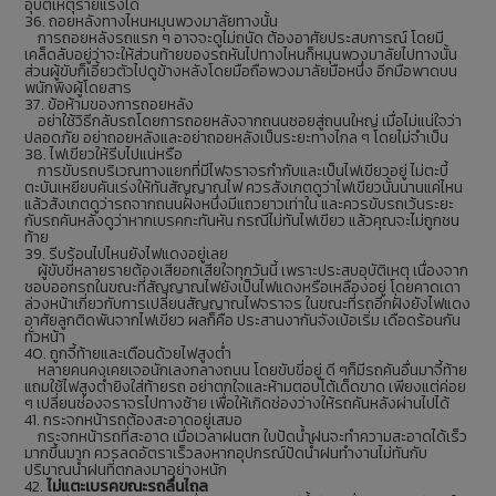
อุบัติเหตุร้ายแรงได้
36. ถอยหลังทางไหนหมุนพวงมาลัยทางนั้น
การถอยหลังรถแรก ๆ อาจจะดูไม่ถนัด ต้องอาศัยประสบการณ์ โดยมี
เคล็ดลับอยู่ว่าจะให้ส่วนท้ายของรถหันไปทางไหนก็หมุนพวงมาลัยไปทางนั้น
ส่วนผู้ขับก็เอี้ยวตัวไปดูข้างหลังโดยมือถือพวงมาลัยมือหนึ่ง อีกมือพาดบน
พนักพิงผู้โดยสาร
37. ข้อห้ามของการถอยหลัง
อย่าใช้วิธีกลับรถโดยการถอยหลังจากถนนซอยสู่ถนนใหญ่ เมื่อไม่แน่ใจว่า
ปลอดภัย อย่าถอยหลังและอย่าถอยหลังเป็นระยะทางไกล ๆ โดยไม่จำเป็น
38. ไฟเขียวให้รีบไปแน่หรือ
การขับรถบริเวณทางแยกที่มีไฟจราจรกำกับและเป็นไฟเขียวอยู่ ไม่ตะบี้
ตะบันเหยียบคันเร่งให้ทันสัญญาณไฟ ควรสังเกตดูว่าไฟเขียวนั้นนานแค่ไหน
แล้วสังเกตดูว่ารถจากถนนฝั่งหนึ่งมีแถวยาวเท่าใน และควรขับรถเว้นระยะ
กับรถคันหลังดูว่าหากเบรคกะทันหัน กรณีไม่ทันไฟเขียว แล้วคุณจะไม่ถูกชน
ท้าย
39. รีบร้อนไปไหนยังไฟแดงอยู่เลย
ผู้ขับขี่หลายรายต้องเสียอกเสียใจทุกวันนี้ เพราะประสบอุบัติเหตุ เนื่องจาก
ชอบออกรถในขณะที่สัญญาณไฟยังเป็นไฟแดงหรือเหลืองอยู่ โดยคาดเดา
ล่วงหน้าเกี่ยวกับการเปลี่ยนสัญญาณไฟจราจร ในขณะที่รถอีกฝั่งยังไฟแดง
อาศัยลูกติดพันจากไฟเขียว ผลก็คือ ประสานงากันจังเบ้อเริ่ม เดือดร้อนกัน
ทั่วหน้า
40. ถูกจี้ท้ายและเตือนด้วยไฟสูงต่ำ
หลายคนคงเคยเจอนักเลงกลางถนน โดยขับขี่อยู่ ดี ๆก็มีรถคันอื่นมาจี้ท้าย
แถมใช้ไฟสูงต่ำยิงใส่ท้ายรถ อย่าตกใจและห้ามตอบโต้เด็ดขาด เพียงแต่ค่อย
ๆ เปลี่ยนช่องจราจรไปทางซ้าย เพื่อให้เกิดช่องว่างให้รถคันหลังผ่านไปได้
41. กระจกหน้ารถต้องสะอาดอยู่เสมอ
กระจกหน้ารถที่สะอาด เมื่อเวลาฝนตก ใบปัดน้ำฝนจะทำความสะอาดได้เร็ว
มากขึ้นมาก ควรลดอัตราเร็วลงหากอุปกรณ์ปัดน้ำฝนทำงานไม่ทันกับ
ปริมาณน้ำฝนที่ตกลงมาอย่างหนัก
42.
ไม่แตะเบรคขณะรถลื่นไถล