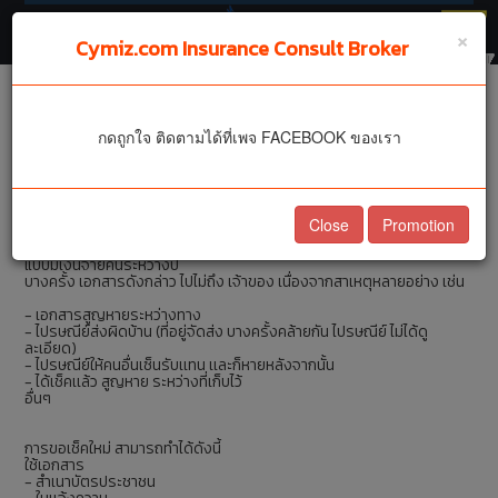
🔻
×
Cymiz.com Insurance Consult Broker
เช็คเงินจ่ายคืน ประกันชีวิต
กดถูกใจ ติดตามได้ที่เพจ FACEBOOK ของเรา
สูญหาย
เช็คเงินจ่ายคืน ประกันชีวิต สูญหาย
Close
Promotion
กรุงเทพประกันชีวิต ส่งเช็คเงินจ่ายคืน สำหรับลูกค้าประกันชีวิตที่ซื้อประกัน
แบบมีเงินจ่ายคืนระหว่างปี
บางครั้ง เอกสารดังกล่าว ไปไม่ถึง เจ้าของ เนื่องจากสาเหตุหลายอย่าง เช่น
- เอกสารสูญหายระหว่างทาง
- ไปรษณีย์ส่งผิดบ้าน (ที่อยู่จัดส่ง บางครั้งคล้ายกัน ไปรษณีย์ ไม่ได้ดู
ละเอียด)
- ไปรษณีย์ให้คนอื่นเซ็นรับเเทน เเละก็หายหลังจากนั้น
- ได้เช็คเเล้ว สูญหาย ระหว่างที่เก็บไว้
อื่นๆ
การขอเช็คใหม่ สามารถทำได้ดังนี้
ใช้เอกสาร
- สำเนาบัตรประชาชน