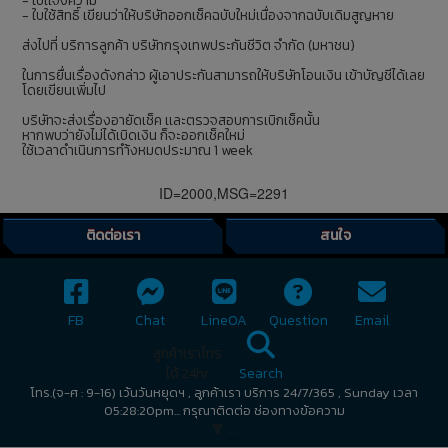
- ใบเเจ้งความ
- ใบใช้สิทธิ์ เขียนว่าให้บริษัทออกเช็คฉบับใหม่เนื่องจากฉบับเดิมสูญหาย
ส่งไปที่ บริการลูกค้า บริษัทกรุงเทพประกันชีวิต จำกัด (มหาชน)
ในการยื่นเรื่องดังกล่าว ผู้เอาประกันสามารถให้บริษัทโอนเงิน เข้าบัญชีได้เลย
โดยเขียนเพิ่มไป
บริษัทจะส่งเรื่องอายัดเช็ค เเละตรวจสอบการเบิกเช็คนั้น
หากพบว่ายังไม่ได้เบิดเงิน ก็จะออกเช็คใหม่
ใช้เวลาดำเนินการทำ้งหมดประมาณ 1 week
ID=2000,MSG=2291
ติดต่อเรา
สนใจ
FB
Chat
LineOA
Question
Email
ลูกค้าเราโทร
ได้ 24hr
Search
โทร.(จ-ศ : 9-16) เว้นวันหยุดฯ , ลูกค้าเรา บริการ 24/7/365 , Sunday เวลา
05:28:20pm... กรุณาติดต่อ ช่องทางข้อความ
🔻 ...