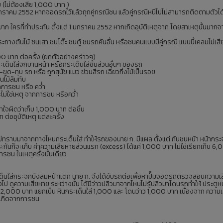
(ไม่ต้องเสีย 1,000 บาท )
1 มกราคม 2552 หากจอดรถไว้แล้วถุกคู่กรณีชน แล้วคู่กรณีหนีไปไม่สามารถติดตามตัวไ
นมาก ใครที่ทำประกัน ตั้งแต่ 1 มกราคม 2552 หากเกิดอุบัติเหตุจาก โดยสาเหตุนั้นมาก
ถางต้นไม้ ชนเสา ชนโต๊ะ ชนตู้ ชนรถคันอื่น หรือชนคนแบบมีคู่กรณี แบบนี้เคลมไม่เส
0 บาท ต่อครั้ง (ยกตัวอย่างคร่าวๆ)
ะเด็นใส่จกบานหน้า หรือกระเด็นใส่ชิ้นส่วนอื่นๆ ของรถ
ขูด-ทุบ รถ หรือ ถูกสุนัข แมว ข่วนสีรถ เฉี่ยวกิ่งไม้เป็นรอย
นไม้ล้มทับ
จากการชน หรือ คว่ำ
ไม่ใช่เหตุ จากการชน หรือคว่ำ
ข้าใจผิดว่าเก็บ 1,000 บาท ต่อชิ้น
 ต่ออุบัติเหตุ แต่ละครั้ง
ินไม่ทราบมาจากทางไหนกระเด็นใส่ ทำให้รถของนาย ก. มีแผล ตั้งแต่ กันชนหน้า หน้า
ระกันก็จะเก็บ ค่าความเสียหายส่วนแรก (excess) ได้แค่ 1,000 บาท ไม่ใช่เรียกเก็บ
การชน ในเหตุครั้งนั้นเดียว
เด็นใส่กระจกบังลมหน้าแตก นาย ก. จึงได้ขับรถต่อเพื่อหาปั๊มจอดรถตรวจสอบความเสี
 ดูความเสียหาย ระหว่างนั้น ได้มีว่าวปลิวมาจากไหนไม่รู้ปลิวมาโดนรถทำให้ ประตูหน้
2,000 บาท แยกเป็น หินกระเด็นใส่ 1,000 และ โดนว่าว 1,000 บาท เนื่องจาก ความเส
าะเกิดจากการชน