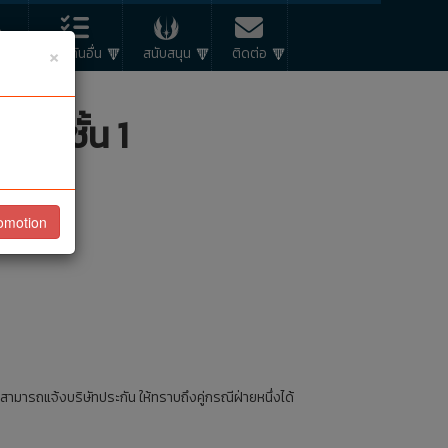
×
R
ประกันอื่น
สนับสนุน
ติดต่อ
นต์ชั้น 1
ัย (คปภ.)
omotion
มารถแจ้งบริษัทประกัน ให้ทราบถึงคู่กรณีฝ่ายหนึ่งได้