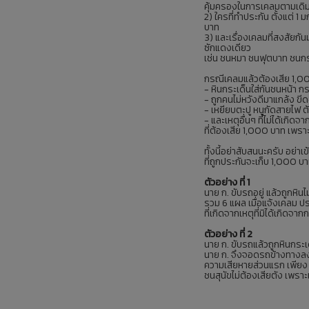
คุ้มครองในการเคลมตามเดิม 
2) ใครที่ทำประกัน ตั้งแต่ 
บาท
3) และเรื่องเคลมที่สงสัยกั
ซักแดงเดียว
เช่น ชนหมา ชนฟุตบาท ชนกระ
กรณีเคลมแล้วต้องเสีย 1,00
- หินกระเด็นใส่กันชนหน้า กร
- ถูกคนไม่หวังดีมาแกล้ง ขีด-
- เหยียบตะปู หนูกัดสายไฟ ต้
- และเหตุอื่นๆ ที่ไม่ได้เกิด
ที่ต้องเสีย 1,000 บาท เพราะ
ทั้งนี้อย่าสับสนนะครับ อย่าเ
ที่ถูกประกันจะเก็บ 1,000 บาท
ตัวอย่าง ที่ 1
นาย ก. ขับรถอยู่ แล้วถูกห
รวม 6 แผล เมื่อแจ้งเคลม ป
ที่เกิดจากเหตุที่มิได้เกิดจาก
ตัวอย่าง ที่ 2
นาย ก. ขับรถแล้วถูกหินกระ
นาย ก. จึงจอดรถข้างทางลงไป
ความเสียหายส่วนแรก เพียง 
ชนสุนัขไม่ต้องเสียตัง เพร