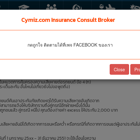
FE
ประกันเด็ก
กลุ่ม
HEALTH
PA TA
MOTO
Cymiz.com Insurance Consult Broker
ระเบียบใหม่ การประกันรถย
กดถูกใจ ติดตามได้ที่เพจ FACEBOOK ของเรา
1
ฤกษ์ เลขาธิการสำนักงานคณะกรรมการกำกับและส่งเสริมการประกอบธุรกิจประกันภ
552
Close
Pr
 ในหมวดการคุ้มครองความเสียหายต่อรถยนต์ ข้อ 4 (ก)
ระเด็นละกัน อันไหนไม่เกี่ยวยังไม่ขอพูดถึง)
นต์คันเอาประกันภัยเกิดเหตุได้รับความเสียหายอันเกิดจาก
สามารถแจ้งให้บริษัททราบถึงคู่กรณีอีกฝ่ายหนึ่งได้นั้น
ุณถูกชนแล้ว คู่กรณี หนีไป คุณต้องจ่ายค่า excess ให้ประกัน 2,000 บาท
ียหายอันมิได้เกิดจากการชนหรือคว่ำ หรือกรณีที่เกิดจากการชนแต่ผู้เอาประกันไม่สา
วันที่ 1 มกราคม 25xx - 31 ธันวาคม 2551 จะใช้เงื่อนไขความ