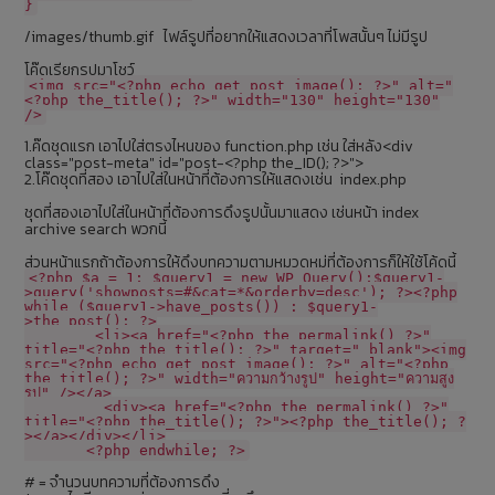
}
/images/thumb.gif ไฟล์รูปที่อยากให้แสดงเวลาที่โพสนั้นๆ ไม่มีรูป
โค๊ดเรียกรูปมาโชว์
<img src="<?php echo get_post_image(); ?>" alt="
<?php the_title(); ?>" width="130" height="130"
/>
1.ค๊ดชุดแรก เอาไปใส่ตรงไหนของ function.php เช่น ใส่หลัง<div
class="post-meta" id="post-<?php the_ID(); ?>">
2.โค๊ดชุดที่สอง เอาไปใส่ในหน้าที่ต้องการให้แสดงเช่น index.php
ชุดที่สองเอาไปใส่ในหน้าที่ต้องการดึงรูปนั้นมาแสดง เช่นหน้า index
archive search พวกนี้
ส่วนหน้าแรกถ้าต้องการให้ดึงบทความตามหมวดหมู่ที่ต้องการก็ให้ใช้โค้ดนี้
<?php $a = 1; $query1 = new WP_Query();$query1-
>query('showposts=#&cat=*&orderby=desc'); ?><?php
while ($query1->have_posts()) : $query1-
>the_post(); ?>
<li><a href="<?php the_permalink() ?>"
title="<?php the_title(); ?>" target="_blank"><img
src="<?php echo get_post_image(); ?>" alt="<?php
the_title(); ?>" width="ความกว้างรูป" height="ความสูง
รูป" /></a>
<div><a href="<?php the_permalink() ?>"
title="<?php the_title(); ?>"><?php the_title(); ?
></a></div></li>
<?php endwhile; ?>
# = จำนวนบทความที่ต้องการดึง