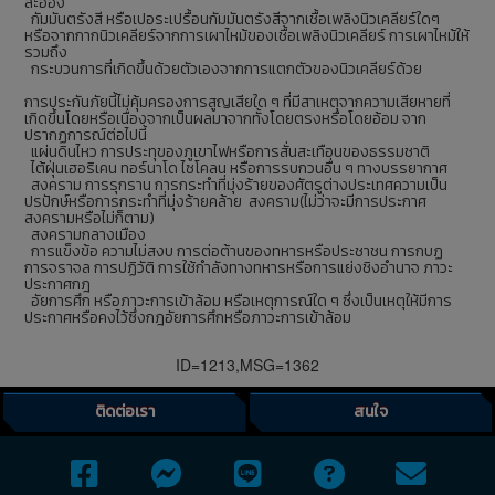
ละออง
กัมมันตรังสี หรือเปอระเปรื้อนกัมมันตรังสีจากเชื้อเพลิงนิวเคลียร์ใดๆ
หรือจากกากนิวเคลียร์จากการเผาไหม้ของเชื้อเพลิงนิวเคลียร์ การเผาไหม้ให้
รวมถึง
กระบวนการที่เกิดขึ้นด้วยตัวเองจากการแตกตัวของนิวเคลียร์ด้วย
การประกันภัยนี้ไม่คุ้มครองการสูญเสียใด ๆ ที่มีสาเหตุจากความเสียหายที่
เกิดขึ้นโดยหรือเนื่องจากเป็นผลมาจากทั้งโดยตรงหรือโดยอ้อม จาก
ปรากฏการณ์ต่อไปนี้
แผ่นดินไหว การประทุของภูเขาไฟหรือการสั่นสะเทือนของธรรมชาติ
ไต้ฝุ่นเฮอริเคน ทอร์นาโด ไซโคลน หรือการรบกวนอื่น ๆ ทางบรรยากาศ
สงคราม การรุกราน การกระทำที่มุ่งร้ายของศัตรูต่างประเทศความเป็น
ปรปักษ์หรือการกระทำที่มุ่งร้ายคล้าย สงคราม(ไม่ว่าจะมีการประกาศ
สงครามหรือไม่ก็ตาม)
สงครามกลางเมือง
การแข็งข้อ ความไม่สงบ การต่อต้านของทหารหรือประชาชน การกบฏ
การจราจล การปฏิวัติ การใช้กำลังทางทหารหรือการแย่งชิงอำนาจ ภาวะ
ประกาศกฎ
อัยการศึก หรือภาวะการเข้าล้อม หรือเหตุการณ์ใด ๆ ซึ่งเป็นเหตุให้มีการ
ประกาศหรือคงไว้ซึ่งกฎอัยการศึกหรือภาวะการเข้าล้อม
ID=1213,MSG=1362
ติดต่อเรา
สนใจ