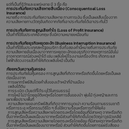
แต่ที่เป็นที่รู้จักและแพร่หลาย มี 3 ชื่อ คือ
การประกันภัยความเสียหายสืบเนื่อง (Conscquentoal Loss
Insurance)
หมายถึง การประกันภัยความเสียหาย ทางการเงิน ซึ่งเป็นผลสืบเนื่องจาก
ความเสียหายทางวัตถุอันเกิดจากภัยที่เอาประกันภัยได้เอาประกันไว้
การประกันภัยการสูญเสียกำไร (Loss of Profit Insurance)
เป็นคำที่ใช้ในประเทศอังกฤษ ซึ่งมีความหมายเหมือนกัน
การประกันภัยธุรกิจหยุดชะงัก (Business Interruption Insurance)
เป็นคำที่ใช้ในประเทศสหรัฐอเมริกา ซึ่งทั้งสองคำนี้หมายถึงการประกันภัย
ความเสียหายอันเนื่องมาจากการหยุดชะงักของธุรกิจจากเหตุการณ์อันไม่
อาจคาดการณ์ล่วงหน้าได้ เช่น เพลิงไหม้โรงงานเครื่องจักร เกิดกระแส
ไฟฟ้าลัดวงจรแล้วทำให้เกิดเพลิงไหม้ เป็นต้น
ภัยยกเว้นความคุ้มครอง
การประกันภัยไม่คุ้มครอง การสูญเสียที่เกิดจากหรือเกิดขึ้นโดยหรือเป็นผล
ต่อเนื่องจาก
การเผาทรัพย์สินโดยคำสั่งของเจ้าหน้าที่บ้านเมือง
เพลิงใต้ดิน
การระเบิด เว้นแต่ที่ได้ระบุไว้ในกรมธรรม์
การไหม้ ไม่ว่าโดยอุบัติเหตุหรือโดยการอื่นของป่า พุ่มไม้ ทุ่งหญ้าและการ
เผาเพื่อปราบพื้นที่
ความเสียหายของทรัพย์สินที่เกิดจากการบูดเน่า ความร้อนตามธรรมชาติ
หรือการระอุ หรือกรรมวิธีใด ๆ ซึ่งใช้ความร้อนหรือการทำให้แห้ง
การสูญเสียหรือความเสียหายโดยตรงหรือโดยอ้อมที่มีสาเหตุ จากหรือเกิด
ขึ้นจากหรือเป็นผลเนื่องมาจากหรือมีส่วนทำให้เกิดขึ้นโดยวัตถุอาวุธนิวเคลีย์
การสูญเสียหรือความเสียหายโดยตรงหรือโดยอ้อม ที่มีสาเหตุจากหรือเกิด
ขึ้นจากหรือเป็นผลเนื่องมาจากหรือมี ส่วนทำให้เกิดขึ้นโดยการแผ่รังสีของ